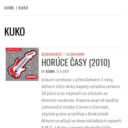
HOME
KUKO
KUKO
DISKOGRAFIE
/
SLIDESHOW
HORÚCE ČASY (2010)
BY
ADMIN
5.4.2011
/
Album vznikalo s přestávkami 3 roky,
během této doby kapely vyřadila celkem
20 písní a to nejlepší co zůstalo se
dostalo na desku. Kapela poprvé využila
zahraniční studio Citron v Ostravě,
zbytek práce probíhal v Bratislavě.
Album osvěžují ve dvou skladbách rappeři
A.M.O. a Kuko z kapely Horkýže Slíže.