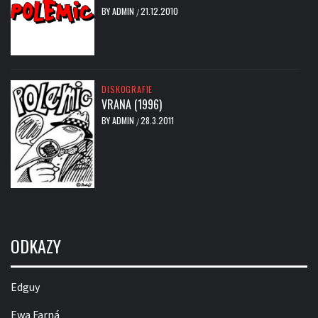
BY
ADMIN
21.12.2010
/
DISKOGRAFIE
VRANA (1996)
BY
ADMIN
28.3.2011
/
ODKAZY
Edguy
Ewa Farná