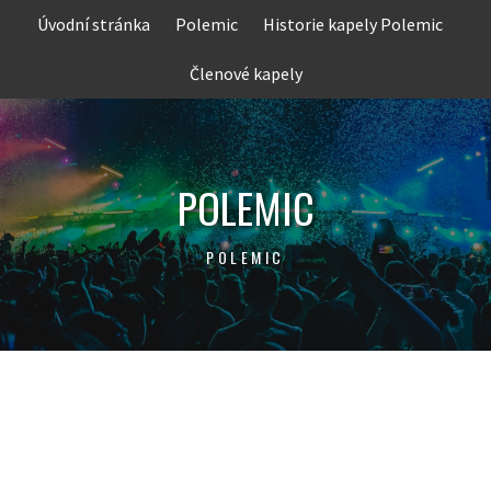
Skip
Úvodní stránka
Polemic
Historie kapely Polemic
to
content
Členové kapely
POLEMIC
POLEMIC