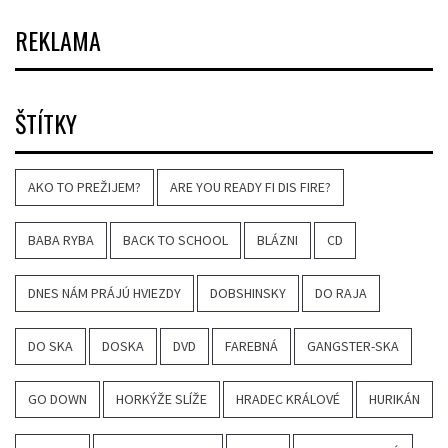
REKLAMA
ŠTÍTKY
AKO TO PREŽIJEM?
ARE YOU READY FI DIS FIRE?
BABA RYBA
BACK TO SCHOOL
BLÁZNI
CD
DNES NÁM PRÁJÚ HVIEZDY
DOBSHINSKY
DO RAJA
DO SKA
DOSKA
DVD
FAREBNÁ
GANGSTER-SKA
GO DOWN
HORKÝŽE SLÍŽE
HRADEC KRÁLOVÉ
HURIKÁN