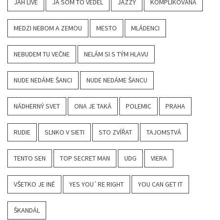
JAH LIVE
JA SOM TO VEDEL
JAZZY
KOMPLIKOVANÁ
MEDZI NEBOM A ZEMOU
MESTO
MLÁDENCI
NEBUDEM TU VEČNE
NELÁM SI S TÝM HLAVU
NUDE NEDÁME ŠANCI
NUDE NEDÁME ŠANCU
NÁDHERNÝ SVET
ONA JE TAKÁ
POLEMIC
PRAHA
RUDIE
SLNKO V SIETI
STO ZVÍŘAT
TAJOMSTVÁ
TENTO SEN
TOP SECRET MAN
UDG
VIERA
VŠETKO JE INÉ
YES YOU`RE RIGHT
YOU CAN GET IT
ŠKANDÁL