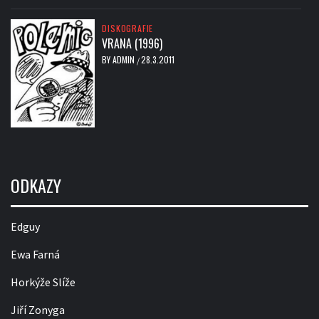
DISKOGRAFIE
VRANA (1996)
BY
ADMIN
28.3.2011
/
ODKAZY
Edguy
Ewa Farná
Horkýže Slíže
Jiří Zonyga