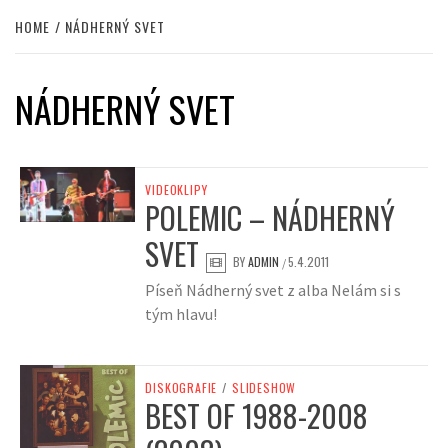
HOME
NÁDHERNÝ SVET
NÁDHERNÝ SVET
VIDEOKLIPY
POLEMIC – NÁDHERNÝ
SVET
BY
ADMIN
5.4.2011
/
Píseň Nádherný svet z alba Nelám si s
tým hlavu!
DISKOGRAFIE
/
SLIDESHOW
BEST OF 1988-2008