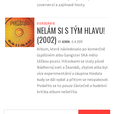
coververzí a zajímavé hosty.
DISKOGRAFIE
NELÁM SI S TÝM HLAVU!
(2002)
BY
ADMIN
5.4.2011
/
Album, které následovalo po komerčně
úspěšném albu Gangster SKA mělo
těžkou pozici. Hitovkami se staly písně
Nádherný svet a Škandál, zbytek alba byl
více experimentální a skupina hledala
kudy se dál vydat a přitom se neopakovat.
Podařilo se to pouze částečně a hudební
kritika album nešetřila.
Vyhledávání