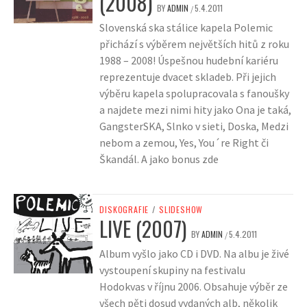
(2008)
BY
ADMIN
5.4.2011
/
Slovenská ska stálice kapela Polemic
přichází s výběrem největších hitů z roku
1988 – 2008! Úspešnou hudební kariéru
reprezentuje dvacet skladeb. Při jejich
výběru kapela spolupracovala s fanoušky
a najdete mezi nimi hity jako Ona je taká,
GangsterSKA, Slnko v sieti, Doska, Medzi
nebom a zemou, Yes, You´re Right či
Škandál. A jako bonus zde
DISKOGRAFIE
/
SLIDESHOW
LIVE (2007)
BY
ADMIN
5.4.2011
/
Album vyšlo jako CD i DVD. Na albu je živé
vystoupení skupiny na festivalu
Hodokvas v říjnu 2006. Obsahuje výběr ze
všech pěti dosud vydaných alb, několik