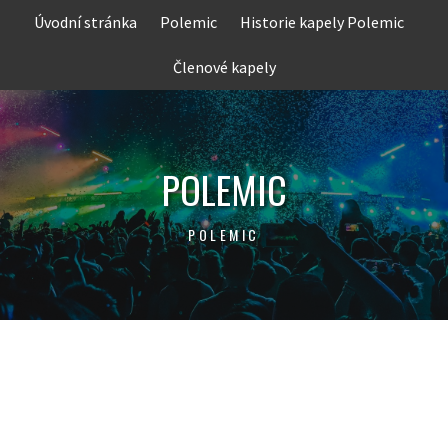
Skip
Úvodní stránka
Polemic
Historie kapely Polemic
to
content
Členové kapely
POLEMIC
POLEMIC