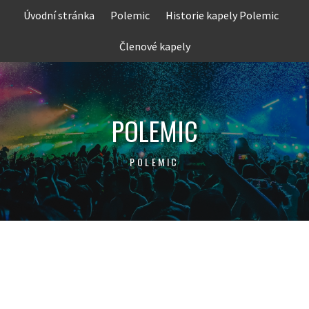
Skip
Úvodní stránka
Polemic
Historie kapely Polemic
to
content
Členové kapely
POLEMIC
POLEMIC