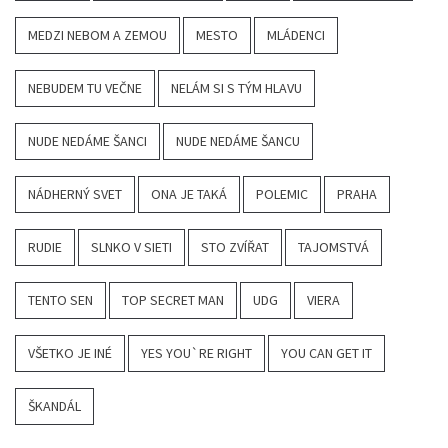
MEDZI NEBOM A ZEMOU
MESTO
MLÁDENCI
NEBUDEM TU VEČNE
NELÁM SI S TÝM HLAVU
NUDE NEDÁME ŠANCI
NUDE NEDÁME ŠANCU
NÁDHERNÝ SVET
ONA JE TAKÁ
POLEMIC
PRAHA
RUDIE
SLNKO V SIETI
STO ZVÍŘAT
TAJOMSTVÁ
TENTO SEN
TOP SECRET MAN
UDG
VIERA
VŠETKO JE INÉ
YES YOU`RE RIGHT
YOU CAN GET IT
ŠKANDÁL