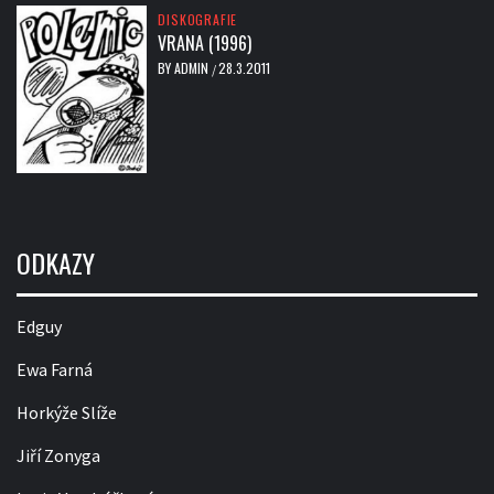
DISKOGRAFIE
VRANA (1996)
BY
ADMIN
28.3.2011
/
ODKAZY
Edguy
Ewa Farná
Horkýže Slíže
Jiří Zonyga