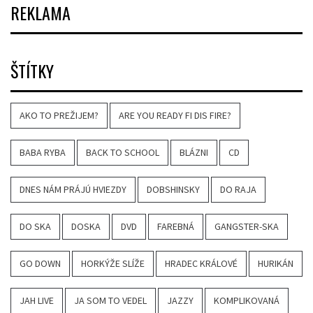
REKLAMA
ŠTÍTKY
AKO TO PREŽIJEM?
ARE YOU READY FI DIS FIRE?
BABA RYBA
BACK TO SCHOOL
BLÁZNI
CD
DNES NÁM PRÁJÚ HVIEZDY
DOBSHINSKY
DO RAJA
DO SKA
DOSKA
DVD
FAREBNÁ
GANGSTER-SKA
GO DOWN
HORKÝŽE SLÍŽE
HRADEC KRÁLOVÉ
HURIKÁN
JAH LIVE
JA SOM TO VEDEL
JAZZY
KOMPLIKOVANÁ