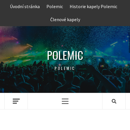
Skip
Úvodní stránka
Polemic
Historie kapely Polemic
to
content
Členové kapely
POLEMIC
POLEMIC
Primary
Menu