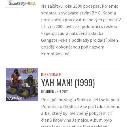
Na začátku roku 2000 podepsal Polemic
smlouvu s vydavatelstvím BMG. Kapela
poté začala pracovat na nových písních. V
březnu 2000 byla ve spolupráci s českou
kapelou Laura natočená skladba
Gangster-ska a podklady pro další písen
později dokončenou pod názvem
Komplikovaná.
DISKOGRAFIE
YAH MAN! (1999)
BY
ADMIN
5.4.2011
/
Po úspěchu singlu Slnko v sieti se kapela
Polemic rozhodla, že se pustí do druhého
alba, který byl ovlivněný pobytem tří
členů kapely na Jamajce. Album bylo
vytvořeno ve studiích Slovenského