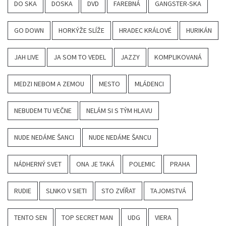
DO SKA
DOSKA
DVD
FAREBNÁ
GANGSTER-SKA
GO DOWN
HORKÝŽE SLÍŽE
HRADEC KRÁLOVÉ
HURIKÁN
JAH LIVE
JA SOM TO VEDEL
JAZZY
KOMPLIKOVANÁ
MEDZI NEBOM A ZEMOU
MESTO
MLÁDENCI
NEBUDEM TU VEČNE
NELÁM SI S TÝM HLAVU
NUDE NEDÁME ŠANCI
NUDE NEDÁME ŠANCU
NÁDHERNÝ SVET
ONA JE TAKÁ
POLEMIC
PRAHA
RUDIE
SLNKO V SIETI
STO ZVÍŘAT
TAJOMSTVÁ
TENTO SEN
TOP SECRET MAN
UDG
VIERA