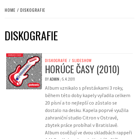
HOME
DISKOGRAFIE
DISKOGRAFIE
DISKOGRAFIE
/
SLIDESHOW
HORÚCE ČASY (2010)
BY
ADMIN
5.4.2011
/
Album vznikalo s přestávkami 3 roky,
během této doby kapely vyřadila celkem
20 písní a to nejlepší co zůstalo se
dostalo na desku. Kapela poprvé využila
zahraniční studio Citron v Ostravě,
zbytek práce probíhal v Bratislavě.
Album osvěžují ve dvou skladbách rappeři