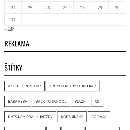
24
25
26
27
28
29
30
31
« Zář
REKLAMA
ŠTÍTKY
AKO TO PREŽIJEM?
ARE YOU READY FI DIS FIRE?
BABA RYBA
BACK TO SCHOOL
BLÁZNI
CD
DNES NÁM PRÁJÚ HVIEZDY
DOBSHINSKY
DO RAJA