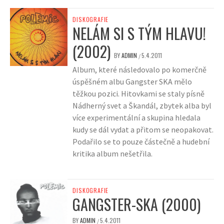
DISKOGRAFIE
NELÁM SI S TÝM HLAVU!
(2002)
BY
ADMIN
5.4.2011
/
Album, které následovalo po komerčně
úspěšném albu Gangster SKA mělo
těžkou pozici. Hitovkami se staly písně
Nádherný svet a Škandál, zbytek alba byl
více experimentální a skupina hledala
kudy se dál vydat a přitom se neopakovat.
Podařilo se to pouze částečně a hudební
kritika album nešetřila.
DISKOGRAFIE
GANGSTER-SKA (2000)
BY
ADMIN
5.4.2011
/