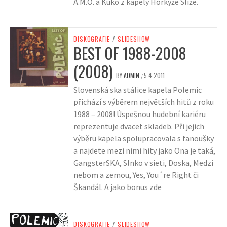
A.M.O. a Kuko z kapely Horkýže Slíže.
DISKOGRAFIE
/
SLIDESHOW
BEST OF 1988-2008
(2008)
BY
ADMIN
5.4.2011
/
Slovenská ska stálice kapela Polemic
přichází s výběrem největších hitů z roku
1988 – 2008! Úspešnou hudební kariéru
reprezentuje dvacet skladeb. Při jejich
výběru kapela spolupracovala s fanoušky
a najdete mezi nimi hity jako Ona je taká,
GangsterSKA, Slnko v sieti, Doska, Medzi
nebom a zemou, Yes, You´re Right či
Škandál. A jako bonus zde
DISKOGRAFIE
/
SLIDESHOW