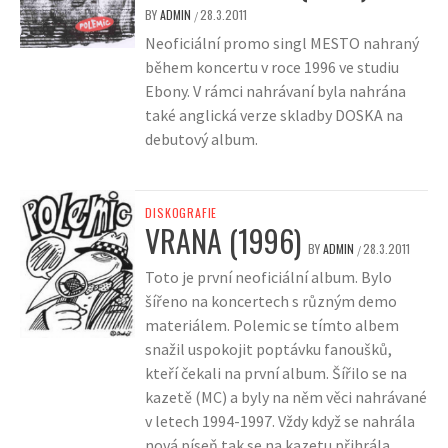
BY
ADMIN
28.3.2011
/
Neoficiální promo singl MESTO nahraný
během koncertu v roce 1996 ve studiu
Ebony. V rámci nahrávaní byla nahrána
také anglická verze skladby DOSKA na
debutový album.
DISKOGRAFIE
VRANA (1996)
BY
ADMIN
28.3.2011
/
Toto je první neoficiální album. Bylo
šířeno na koncertech s různým demo
materiálem. Polemic se tímto albem
snažil uspokojit poptávku fanoušků,
kteří čekali na první album. Šířilo se na
kazetě (MC) a byly na něm věci nahrávané
v letech 1994-1997. Vždy když se nahrála
nová píseň tak se na kazetu přihrála.