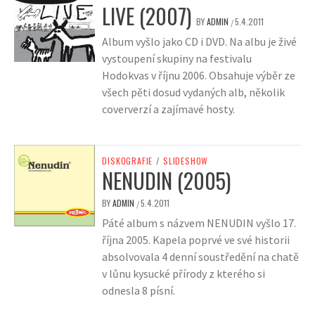
LIVE (2007)
BY
ADMIN
5.4.2011
/
Album vyšlo jako CD i DVD. Na albu je živé
vystoupení skupiny na festivalu
Hodokvas v říjnu 2006. Obsahuje výběr ze
všech pěti dosud vydaných alb, několik
coververzí a zajímavé hosty.
DISKOGRAFIE
/
SLIDESHOW
NENUDIN (2005)
BY
ADMIN
5.4.2011
/
Páté album s názvem NENUDIN vyšlo 17.
října 2005. Kapela poprvé ve své historii
absolvovala 4 denní soustředění na chatě
v lůnu kysucké přírody z kterého si
odnesla 8 písní.