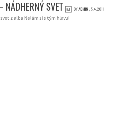
– NÁDHERNÝ SVET
BY
ADMIN
5.4.2011
/
svet z alba Nelám si s tým hlavu!