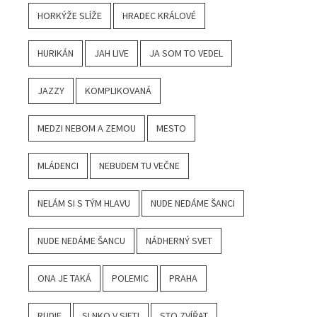
HORKÝŽE SLÍŽE
HRADEC KRÁLOVÉ
HURIKÁN
JAH LIVE
JA SOM TO VEDEL
JAZZY
KOMPLIKOVANÁ
MEDZI NEBOM A ZEMOU
MESTO
MLÁDENCI
NEBUDEM TU VEČNE
NELÁM SI S TÝM HLAVU
NUDE NEDÁME ŠANCI
NUDE NEDÁME ŠANCU
NÁDHERNÝ SVET
ONA JE TAKÁ
POLEMIC
PRAHA
RUDIE
SLNKO V SIETI
STO ZVÍŘAT