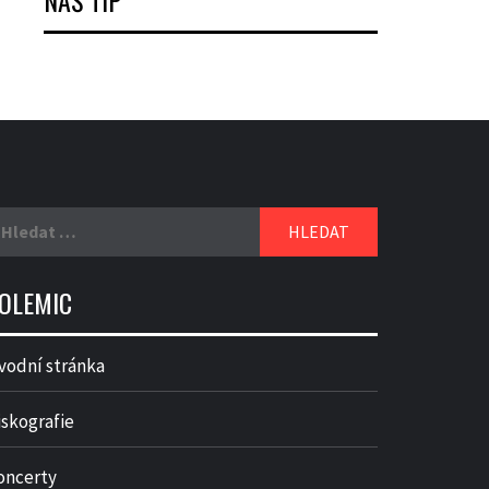
NÁŠ TIP
yhledávání
OLEMIC
vodní stránka
iskografie
oncerty