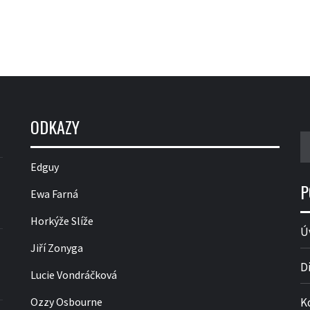
ODKAZY
V
Edguy
P
Ewa Farná
Horkýže Slíže
Ú
Jiří Zonyga
D
Lucie Vondráčková
Ozzy Osbourne
K