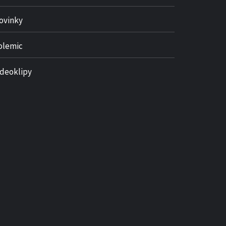
ovinky
olemic
ideoklipy