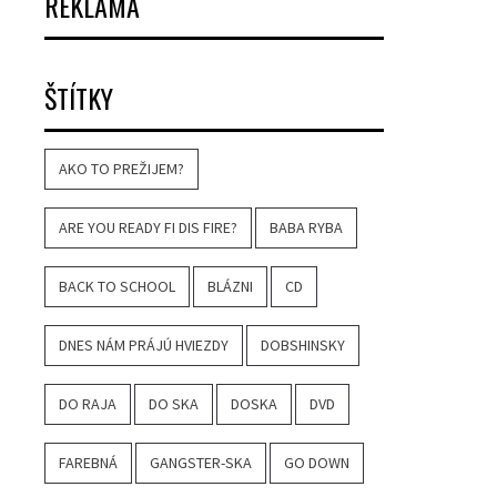
REKLAMA
ŠTÍTKY
AKO TO PREŽIJEM?
ARE YOU READY FI DIS FIRE?
BABA RYBA
BACK TO SCHOOL
BLÁZNI
CD
DNES NÁM PRÁJÚ HVIEZDY
DOBSHINSKY
DO RAJA
DO SKA
DOSKA
DVD
FAREBNÁ
GANGSTER-SKA
GO DOWN